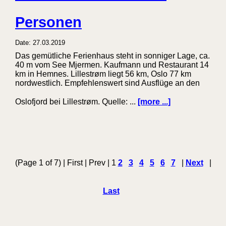
Personen
Date: 27.03.2019
Das gemütliche Ferienhaus steht in sonniger Lage, ca.
40 m vom See Mjermen. Kaufmann und Restaurant 14
km in Hemnes. Lillestrøm liegt 56 km, Oslo 77 km
nordwestlich. Empfehlenswert sind Ausflüge an den
Oslofjord bei Lillestrøm. Quelle: ...
[more ...]
(Page 1 of 7) | First | Prev | 1
2
3
4
5
6
7
|
Next
|
Last