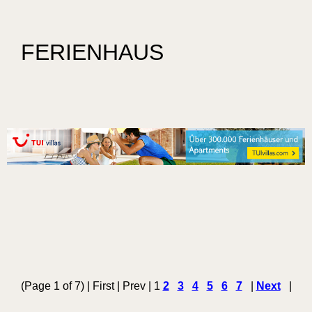
FERIENHAUS
(Page 1 of 7) | First | Prev | 1
2
3
4
5
6
7
|
Next
|