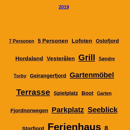
2019
5 Personen
Lofoten
Oslofjord
7 Personen
Grill
Hordaland
Vesterålen
Søndre
Gartenmöbel
Geirangerfjord
Torby
Terrasse
Spielplatz
Boot
Garten
Seeblick
Parkplatz
Fjordnorwegen
Ferienhaus
8
Storfjord